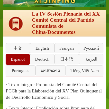
La IV Sesión Plenaria del XX
Comité Central del Partido
Comunista de
China·Documentos
中文
English
Français
Pусский
Español
Deutsch
日本語
العربية
Português
ພາສາລາວ
Tiếng Việt Nam
· Texto íntegro: Propuesta del Comité Central del
PCCh para la Elaboración del XV Plan Quinquenal
de Desarrollo Económico y Social
· Texto íntegro: Explicación sobre Propuesta del