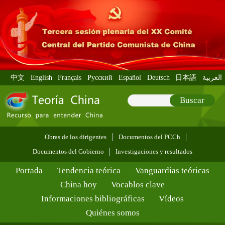
中文
English
Français
Pусский
Español
Deutsch
日本語
العربية
Buscar
Obras de los dirigentes
Documentos del PCCh
Documentos del Gobierno
Investigaciones y resultados
Portada
Tendencia teórica
Vanguardias teóricas
China hoy
Vocablos clave
Informaciones bibliográficas
Vídeos
Quiénes somos