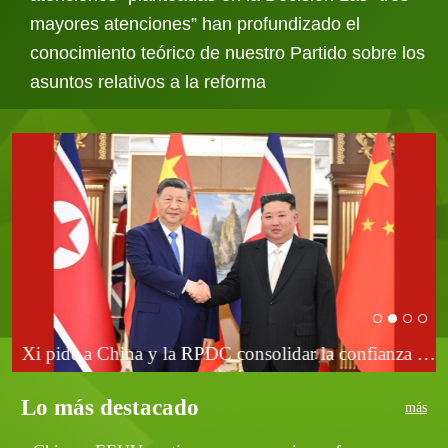
mayores atenciones” han profundizado el
conocimiento teórico de nuestro Partido sobre los
asuntos relativos a la reforma
 PCCh <br> y pide co...
Xi pide a China y la RPDC consolidar la confianza e impu...
Lo más destacado
más