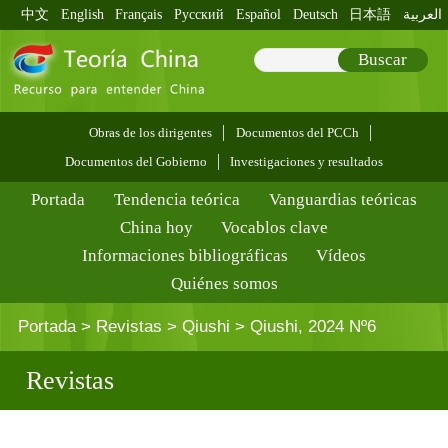
中文
English
Français
Pусский
Español
Deutsch
日本語
العربية
Buscar
Obras de los dirigentes
Documentos del PCCh
Documentos del Gobierno
Investigaciones y resultados
Portada
Tendencia teórica
Vanguardias teóricas
China hoy
Vocablos clave
Informaciones bibliográficas
Vídeos
Quiénes somos
Portada
>
Revistas
>
Qiushi
>
Qiushi, 2024 Nº6
Revistas