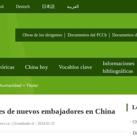
ol
Deutsch
日本語
العربية
Obras de los dirigentes
Documentos del PCCh
Documentos d
Informaciones
eóricas
China hoy
Vocablos clave
bibliográficas
a humanidad
>
Titular
L
les de nuevos embajadores en China
Ch
ws.cn | | Actualizado el：2024-01-31
Di