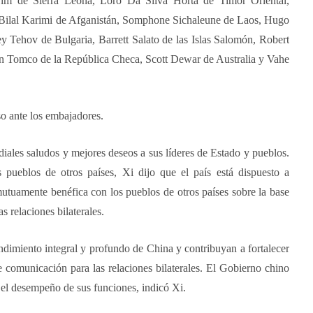
m de Sierra Leona, Loro Da Silva Horta de Timor Oriental,
 Bilal Karimi de Afganistán, Somphone Sichaleune de Laos, Hugo
y Tehov de Bulgaria, Barrett Salato de las Islas Salomón, Robert
in Tomco de la República Checa, Scott Dewar de Australia y Vahe
o ante los embajadores.
diales saludos y mejores deseos a sus líderes de Estado y pueblos.
 pueblos de otros países, Xi dijo que el país está dispuesto a
mutuamente benéfica con los pueblos de otros países sobre la base
s relaciones bilaterales.
dimiento integral y profundo de China y contribuyan a fortalecer
 comunicación para las relaciones bilaterales. El Gobierno chino
 el desempeño de sus funciones, indicó Xi.