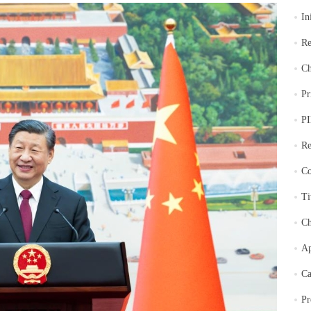
In
Re
Ch
Pr
PI
Re
Co
Ti
Ch
Ap
Ca
Pr