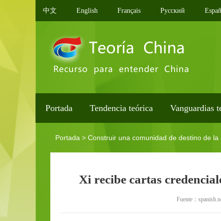
中文
English
Français
Pусский
Españ
Portada
Tendencia teórica
Vanguardias t
Portada
>
Construir una comunidad de destino de l
Xi recibe cartas credencia
Fuente：spanish.ne