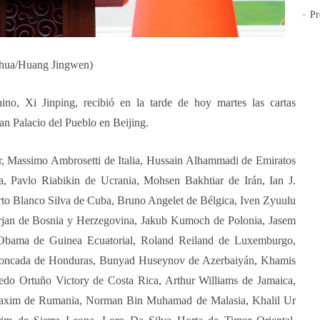
Pr
hua/Huang Jingwen)
no, Xi Jinping, recibió en la tarde de hoy martes las cartas
an Palacio del Pueblo en Beijing.
, Massimo Ambrosetti de Italia, Hussain Alhammadi de Emiratos
 Pavlo Riabikin de Ucrania, Mohsen Bakhtiar de Irán, Ian J.
rto Blanco Silva de Cuba, Bruno Angelet de Bélgica, Iven Zyuulu
erjan de Bosnia y Herzegovina, Jakub Kumoch de Polonia, Jasem
Obama de Guinea Ecuatorial, Roland Reiland de Luxemburgo,
Moncada de Honduras, Bunyad Huseynov de Azerbaiyán, Khamis
edo Ortuño Victory de Costa Rica, Arthur Williams de Jamaica,
Maxim de Rumania, Norman Bin Muhamad de Malasia, Khalil Ur