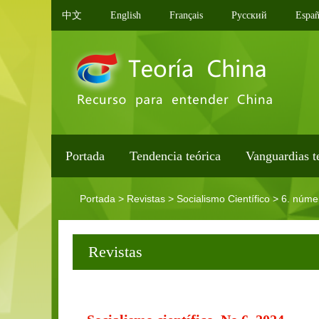
中文
English
Français
Pусский
Españ
Portada
Tendencia teórica
Vanguardias t
Portada
>
Revistas
>
Socialismo Científico
>
6. núme
Revistas