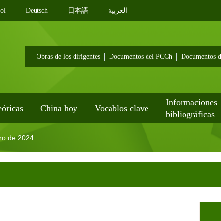
ol
Deutsch
日本語
العربية
Obras de los dirigentes
Documentos del PCCh
Documentos d
Informaciones
eóricas
China hoy
Vocablos clave
bibliográficas
ro de 2024