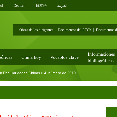
ol
Deutsch
日本語
العربية
Obras de los dirigentes
Documentos del PCCh
Documentos d
Informaciones
eóricas
China hoy
Vocablos clave
bibliográficas
on Peculiaridades Chinas
>
4. número de 2019