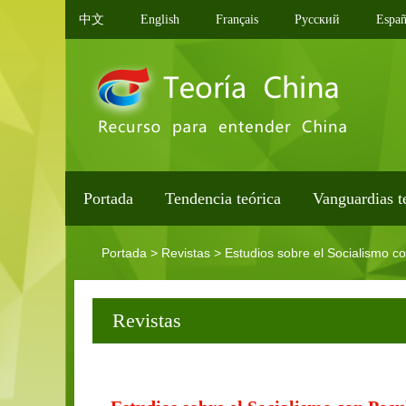
中文
English
Français
Pусский
Españ
Portada
Tendencia teórica
Vanguardias t
Portada
>
Revistas
>
Estudios sobre el Socialismo c
Revistas