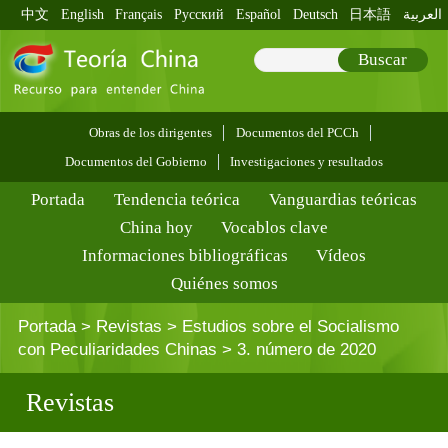
中文
English
Français
Pусский
Español
Deutsch
日本語
العربية
Buscar
Obras de los dirigentes
Documentos del PCCh
Documentos del Gobierno
Investigaciones y resultados
Portada
Tendencia teórica
Vanguardias teóricas
China hoy
Vocablos clave
Informaciones bibliográficas
Vídeos
Quiénes somos
Portada
>
Revistas
>
Estudios sobre el Socialismo
con Peculiaridades Chinas
>
3. número de 2020
Revistas