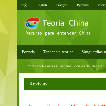
中文
English
Français
Pусский
Españ
Portada
Tendencia teórica
Vanguardias t
Portada
>
Revistas
>
Ciencias Sociales de China
>
1
Revistas