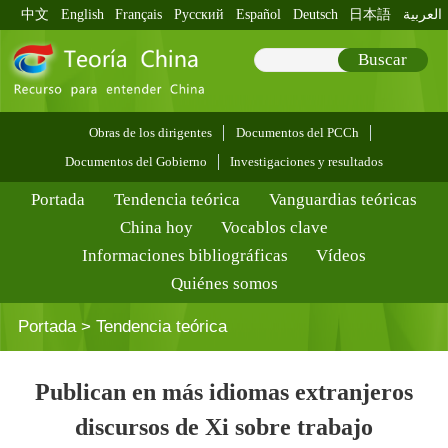
中文
English
Français
Pусский
Español
Deutsch
日本語
العربية
Buscar
Obras de los dirigentes
Documentos del PCCh
Documentos del Gobierno
Investigaciones y resultados
Portada
Tendencia teórica
Vanguardias teóricas
China hoy
Vocablos clave
Informaciones bibliográficas
Vídeos
Quiénes somos
Portada
>
Tendencia teórica
Publican en más idiomas extranjeros
discursos de Xi sobre trabajo