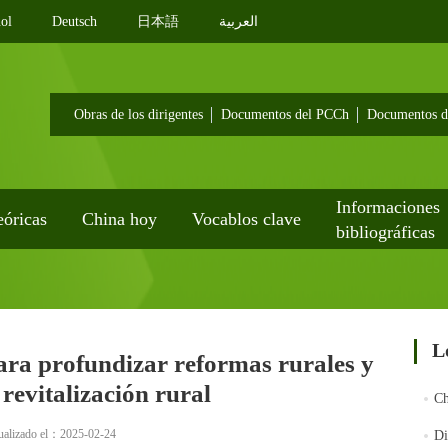
ol
Deutsch
日本語
العربية
Obras de los dirigentes
Documentos del PCCh
Documentos d
Informaciones
eóricas
China hoy
Vocablos clave
bibliográficas
L
ara profundizar reformas rurales y
revitalización rural
Ch
ctualizado el：2025-02-24
Di