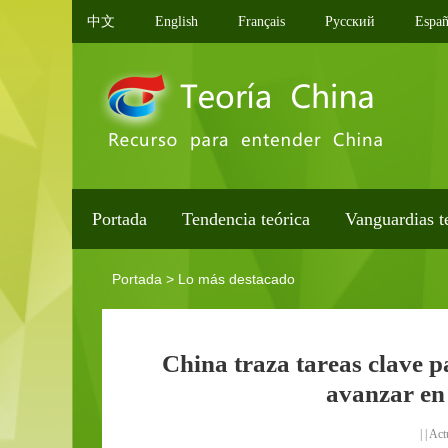
中文
English
Français
Pусский
Españ
Portada
Tendencia teórica
Vanguardias t
Portada
>
Lo más destacado
China traza tareas clave p
avanzar en 
| | A