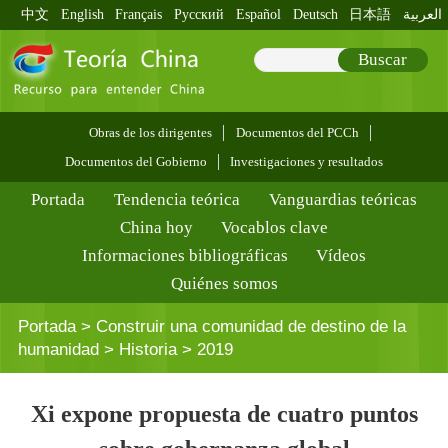
中文
English
Français
Pусский
Español
Deutsch
日本語
العربية
Buscar
Obras de los dirigentes
Documentos del PCCh
Documentos del Gobierno
Investigaciones y resultados
Portada
Tendencia teórica
Vanguardias teóricas
China hoy
Vocablos clave
Informaciones bibliográficas
Vídeos
Quiénes somos
Portada
>
Construir una comunidad de destino de la
humanidad
>
Historia
>
2019
Xi expone propuesta de cuatro puntos