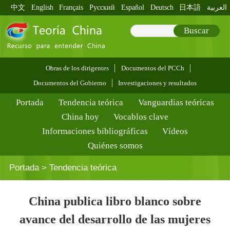
中文
English
Français
Pусский
Español
Deutsch
日本語
العربية
Buscar
Obras de los dirigentes
Documentos del PCCh
Documentos del Gobierno
Investigaciones y resultados
Portada
Tendencia teórica
Vanguardias teóricas
China hoy
Vocablos clave
Informaciones bibliográficas
Vídeos
Quiénes somos
Portada
>
Tendencia teórica
China publica libro blanco sobre
avance del desarrollo de las mujeres